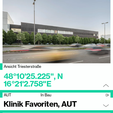
Ansicht Triesterstraße
48°10'25.225", N
16°21'2.758"E
AUT
In Bau
Klinik Favoriten, AUT