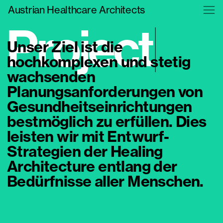
Austrian Healthcare Architects
P
r
o
j
Unser Ziel ist die
hochkomplexen und stetig
wachsenden
Planungsanforderungen von
Gesundheitseinrichtungen
bestmöglich zu erfüllen. Dies
leisten wir mit Entwurf-
Strategien der Healing
Architecture entlang der
Bedürfnisse aller Menschen.